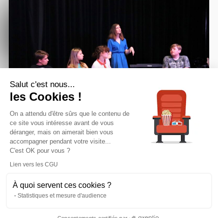
Salut c'est nous...
les Cookies !
On a attendu d'être sûrs que le contenu de
ce site vous intéresse avant de vous
déranger, mais on aimerait bien vous
accompagner pendant votre visite...
C'est OK pour vous ?
Lien vers les CGU
À quoi servent ces cookies ?
Statistiques et mesure d'audience
Association Théâtrale Roncquoise
Les Ateliers | Enfants & Adultes
La Troupe
Nos Dates | Réserver
Consentements certifiés par