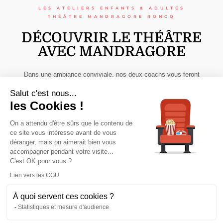
LES ATELIERS ENFANTS & ADULTES
THÉÂTRE MANDRAGORE RONCQ
DÉCOUVRIR LE THÉÂTRE
AVEC MANDRAGORE
Dans une ambiance conviviale, nos deux coachs vous feront
découvrir ou approfondir le spectacle vivant lors d’ateliers
Salut c'est nous...
hebdomadaires, en vue de vous faire progresser ou de
les Cookies !
simplement vous faire prendre du bon temps.
On a attendu d'être sûrs que le contenu de
ce site vous intéresse avant de vous
déranger, mais on aimerait bien vous
accompagner pendant votre visite...
INTÉRESSÉ ?
C'est OK pour vous ?
Lien vers les CGU
À quoi servent ces cookies ?
Statistiques et mesure d'audience